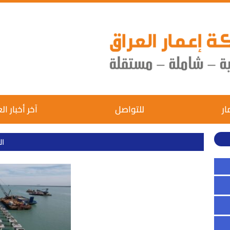
ار
للتواصل
آخر أخبار ال
ال