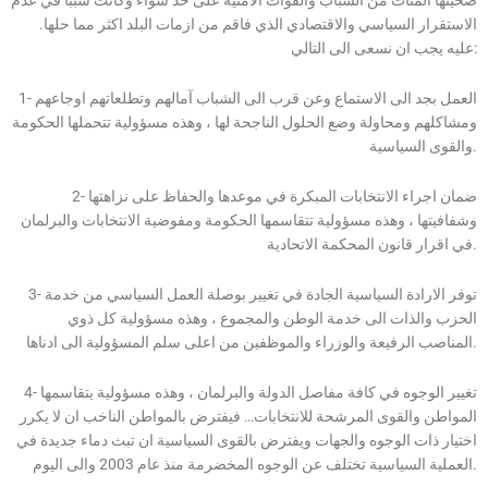
الاستقرار السياسي والاقتصادي الذي فاقم من ازمات البلد اكثر مما حلها.
عليه يجب ان نسعى الى التالي:
1- العمل بجد الى الاستماع وعن قرب الى الشباب آمالهم وتطلعاتهم اوجاعهم
ومشاكلهم ومحاولة وضع الحلول الناجحة لها ، وهذه مسؤولية تتحملها الحكومة
والقوى السياسية.
2- ضمان اجراء الانتخابات المبكرة في موعدها والحفاظ على نزاهتها
وشفافيتها ، وهذه مسؤولية تتقاسمها الحكومة ومفوضية الانتخابات والبرلمان
في اقرار قانون المحكمة الاتحادية.
3- توفر الارادة السياسية الجادة في تغيير بوصلة العمل السياسي من خدمة
الحزب والذات الى خدمة الوطن والمجموع ، وهذه مسؤولية كل ذوي
المناصب الرفيعة والوزراء والموظفين من اعلى سلم المسؤولية الى ادناها.
4- تغيير الوجوه في كافة مفاصل الدولة والبرلمان ، وهذه مسؤولية يتقاسمها
المواطن والقوى المرشحة للانتخابات… فيفترض بالمواطن الناخب ان لا يكرر
اختيار ذات الوجوه والجهات ويفترض بالقوى السياسية ان تبث دماء جديدة في
العملية السياسية تختلف عن الوجوه المخضرمة منذ عام 2003 والى اليوم.