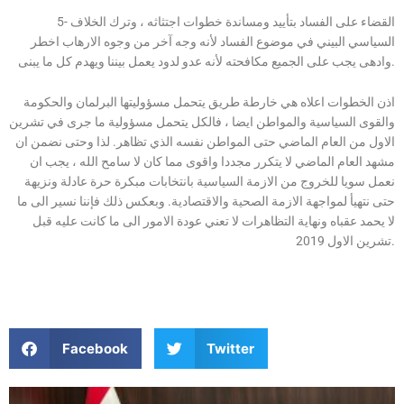
5- القضاء على الفساد بتأييد ومساندة خطوات اجتثاثه ، وترك الخلاف
السياسي البيني في موضوع الفساد لأنه وجه آخر من وجوه الارهاب اخطر
وادهى يجب على الجميع مكافحته لأنه عدو لدود يعمل بيننا ويهدم كل ما يبنى.
اذن الخطوات اعلاه هي خارطة طريق يتحمل مسؤوليتها البرلمان والحكومة
والقوى السياسية والمواطن ايضا ، فالكل يتحمل مسؤولية ما جرى في تشرين
الاول من العام الماضي حتى المواطن نفسه الذي تظاهر. لذا وحتى نضمن ان
مشهد العام الماضي لا يتكرر مجددا واقوى مما كان لا سامح الله ، يجب ان
نعمل سويا للخروج من الازمة السياسية بانتخابات مبكرة حرة عادلة ونزيهة
حتى نتهيأ لمواجهة الازمة الصحية والاقتصادية. وبعكس ذلك فإننا نسير الى ما
لا يحمد عقباه ونهاية التظاهرات لا تعني عودة الامور الى ما كانت عليه قبل
تشرين الاول 2019.
Facebook
Twitter