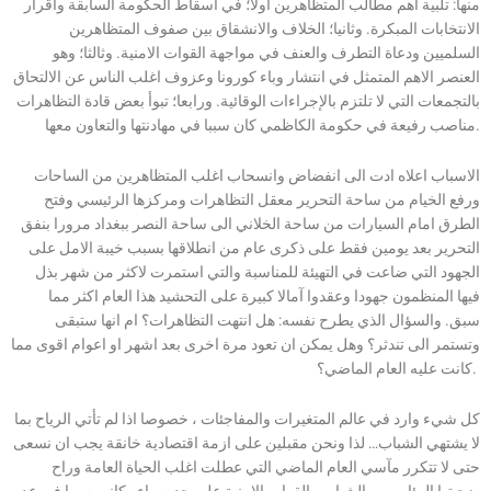
منها: تلبية اهم مطالب المتظاهرين اولا؛ في اسقاط الحكومة السابقة واقرار
الانتخابات المبكرة. وثانيا؛ الخلاف والانشقاق بين صفوف المتظاهرين
السلميين ودعاة التطرف والعنف في مواجهة القوات الامنية. وثالثا؛ وهو
العنصر الاهم المتمثل في انتشار وباء كورونا وعزوف اغلب الناس عن الالتحاق
بالتجمعات التي لا تلتزم بالإجراءات الوقائية. ورابعا؛ تبوأ بعض قادة التظاهرات
مناصب رفيعة في حكومة الكاظمي كان سببا في مهادنتها والتعاون معها.
الاسباب اعلاه ادت الى انفضاض وانسحاب اغلب المتظاهرين من الساحات
ورفع الخيام من ساحة التحرير معقل التظاهرات ومركزها الرئيسي وفتح
الطرق امام السيارات من ساحة الخلاني الى ساحة النصر ببغداد مرورا بنفق
التحرير بعد يومين فقط على ذكرى عام من انطلاقها بسبب خيبة الامل على
الجهود التي ضاعت في التهيئة للمناسبة والتي استمرت لاكثر من شهر بذل
فيها المنظمون جهودا وعقدوا آمالا كبيرة على التحشيد هذا العام اكثر مما
سبق. والسؤال الذي يطرح نفسه: هل انتهت التظاهرات؟ ام انها ستبقى
وتستمر الى تندثر؟ وهل يمكن ان تعود مرة اخرى بعد اشهر او اعوام اقوى مما
كانت عليه العام الماضي؟.
كل شيء وارد في عالم المتغيرات والمفاجئات ، خصوصا اذا لم تأتي الرياح بما
لا يشتهي الشباب… لذا ونحن مقبلين على ازمة اقتصادية خانقة يجب ان نسعى
حتى لا تتكرر مآسي العام الماضي التي عطلت اغلب الحياة العامة وراح
ضحيتها المئات من الشباب والقوات الامنية على حد سواء وكانت سببا في عدم