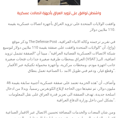
واشنطن توافق على تزويد العراق بأجهزة اتصالات عسكرية
وافقت الولايات المتحدة على تزويد العراق بأجهزة اتصالات عسكرية بقيمة
110 ملايين دولار.
وذكر موقع The Defense Post ،في تقرير ترجمته وكالة الانباء العراقية
(واع)، أن “الولايات المتحدة وافقت على صفقة بقيمة 110 ملايين دولار لتوسيع
شبكة الاتصالات العسكرية الفضائية العراقية”، مبينا أن “الصفقة تشمل تزويد
العراق بمحطات طرفية صغيرة جدا ذات فتحات صغيرة (VSAT )اضافية، الى
جانب اجهزة مودم، ومحطات مركزية، وأجهزة محمولة تكتيكية عبر الأقمار
الصناعية تعمل بنطاق L، وقطع غيار، ودعم فني طويل الامد”.
وأضاف، أن “هذه الحزمة تعتمد على صفقة عسكرية أجنبية سابقة بقيمة 46
مليون دولار، تم تنفيذها دون الحاجة لإبلاغ الكونغرس رسمياً، وبدلا من ادخال
اسلحة جديدة، تهدف الصفقة الى تعزيز قدرة العراق على نقل المعلومات
بشكل امن داخل وزارة الدفاع العراقية”.
ومن شان المعدات والخدمات المضافة تحسين الاتصال عبر الاقمار الصناعية
لاغراض القيادة والسيطرة، وهي قدرة ترتبط ارتباطا وثيقا بامن الحدود،