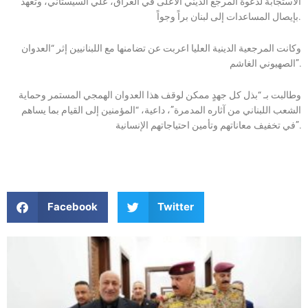
الاستجابة لدعوة المرجع الديني الأعلى في العراق، علي السيستاني، وتعهد
بإيصال المساعدات إلى لبنان براً وجواً.
وكانت المرجعية الدينية العليا اعربت عن تضامنها مع اللبنانيين إثر “العدوان
الصهيوني الغاشم”.
وطالبت بـ “بذل كل جهدٍ ممكن لوقف هذا العدوان الهمجي المستمر وحماية
الشعب اللبناني من آثاره المدمرة”، داعية، “المؤمنين إلى القيام بما يساهم
في تخفيف معاناتهم وتأمين احتياجاتهم الإنسانية”.
Facebook
Twitter