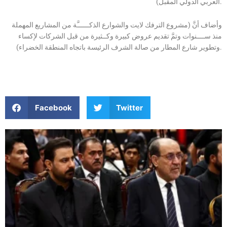
العربي الدولي المقبل).
وأضاف أنَّ (مشروع الترفك لايت والشوارع الذكــــــَّة من المشاريع المهملة
منذ ســــنوات وتمَّ تقديم عروض كبيرة وكــثيرة من قبل الشركات لإكساء
وتطوير شارع المطار من صالة الشرف الرئيسة باتجاه المنطقة الخضراء).
Facebook
Twitter