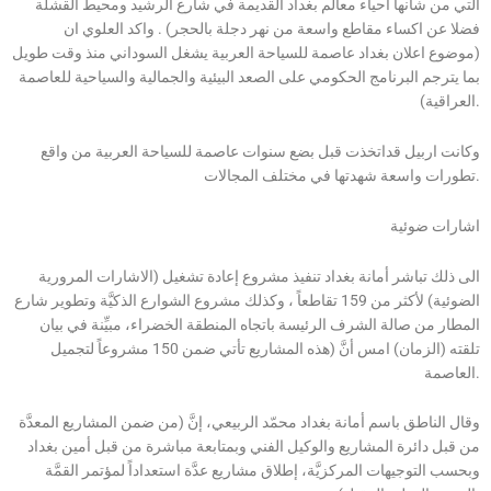
التي من شأنها احياء معالم بغداد القديمة في شارع الرشيد ومحيط القشلة
فضلا عن اكساء مقاطع واسعة من نهر دجلة بالحجر) . واكد العلوي ان
(موضوع اعلان بغداد عاصمة للسياحة العربية يشغل السوداني منذ وقت طويل
بما يترجم البرنامج الحكومي على الصعد البيئية والجمالية والسياحية للعاصمة
العراقية).
وكانت اربيل قداتخذت قبل بضع سنوات عاصمة للسياحة العربية من واقع
تطورات واسعة شهدتها في مختلف المجالات.
اشارات ضوئية
الى ذلك تباشر أمانة بغداد تنفيذ مشروع إعادة تشغيل (الاشارات المرورية
الضوئية) لأكثر من 159 تقاطعاً ، وكذلك مشروع الشوارع الذكيَّة وتطوير شارع
المطار من صالة الشرف الرئيسة باتجاه المنطقة الخضراء، مبيِّنة في بيان
تلقته (الزمان) امس أنَّ (هذه المشاريع تأتي ضمن 150 مشروعاً لتجميل
العاصمة.
وقال الناطق باسم أمانة بغداد محمّد الربيعي، إنَّ (من ضمن المشاريع المعدَّة
من قبل دائرة المشاريع والوكيل الفني وبمتابعة مباشرة من قبل أمين بغداد
وبحسب التوجيهات المركزيَّة، إطلاق مشاريع عدَّة استعداداً لمؤتمر القمَّة