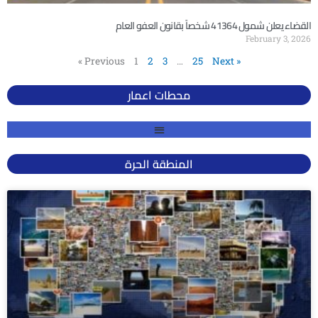
القضاء يعلن شمول 41364 شخصاً بقانون العفو العام
February 3, 2026
« Previous
1
2
3
…
25
Next »
محطات اعمار
المنطقة الحرة